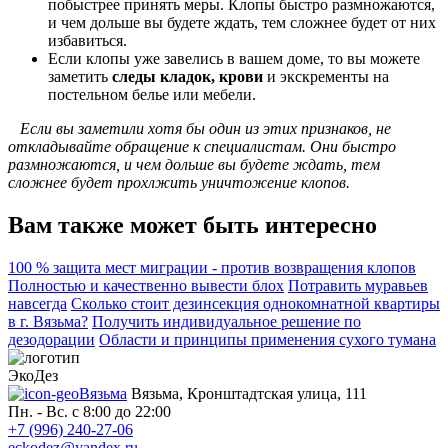
побыстрее принять меры. Клопы быстро размножаются,
и чем дольше вы будете ждать, тем сложнее будет от них
избавиться.
Если клопы уже завелись в вашем доме, то вы можете
заметить
следы кладок, крови
и экскременты на
постельном белье или мебели.
Если вы заметили хотя бы один из этих признаков, не
откладывайте обращение к специалистам. Они быстро
размножаются, и чем дольше вы будете ждать, тем
сложнее будет прохлжить уничтожение клопов.
Вам также может быть интересно
100 % защита мест миграции - против возвращения клопов
Полностью и качественно вывести блох
Потравить муравьев
навсегда
Сколько стоит дезинсекция однокомнатной квартиры
в г. Вязьма?
Получить индивидуальное решение по
дезодорации
Области и принципы применения сухого тумана
ЭкоДез
Вязьма
Вязьма, Кронштадтская улица, 111
Пн. - Вс. с 8:00 до 22:00
+7 (996) 240-27-06
eckodez@yandex.ru