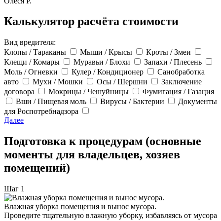
Олеся Р.
Калькулятор расчёта стоимости
Вид вредителя:
Клопы / Тараканы
Мыши / Крысы
Кроты / Змеи
Клещи / Комары
Муравьи / Блохи
Запахи / Плесень
Моль / Огневки
Кулер / Кондиционер
Санобработка
авто
Мухи / Мошки
Осы / Шершни
Заключение
договора
Мокрицы / Чешуйницы
Фумигация / Газация
Вши / Пищевая моль
Вирусы / Бактерии
Документы
для Роспотребнадзора
Далее
Подготовка к процедурам (основные
моменты для владельцев, хозяев
помещений)
Шаг 1
Влажная уборка помещения и вынос мусора.
Проведите тщательную влажную уборку, избавляясь от мусора