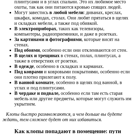
плинтусами и в углах спальни. Это их любимое место
охоты, так как они питаются кровью спящих людей.
Могут завестись
в любой мебели
: диванах, креслах,
шкафах, комодах, столах. Они любят прятаться в щелях
и складках мебели, а также под обивкой.
В электроприборах
, таких как телевизоры,
компьютеры, радиоприемники, и даже в розетках.
За картинами и фотографиями
, которые висят на
стенах.
Под обоями
, особенно если они отклеиваются от стен.
В щелях и трещинах
в стенах, полах, плинтусах, а
также в отверстиях от розетки.
В одежде
, особенно в складках и карманах.
Под коврами
и ковровыми покрытиями, особенно если
они плотно прилегают к полу.
В ванной комнате
, особенно в щелях под ванной, в
углах и под плинтусами.
В чердаке и подвале,
особенно если там есть старая
мебель или другие предметы, которые могут служить им
укрытием.
Клопы быстро размножаются, и чем дольше вы будете
ждать, тем сложнее будет от них избавиться.
Как клопы попадают в помещение: пути