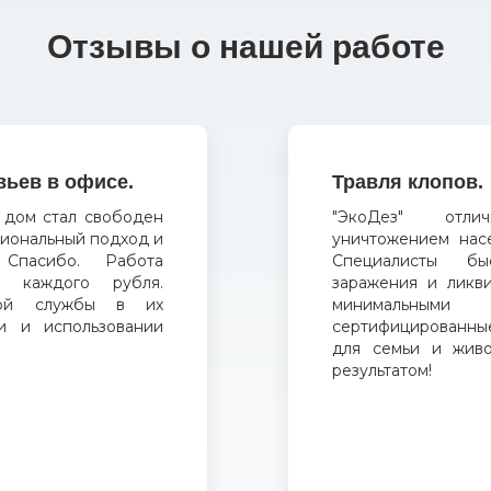
Отзывы о нашей работе
вьев в офисе.
Травля клопов.
 дом стал свободен
"ЭкоДез" отл
сиональный подход и
уничтожением нас
Спасибо. Работа
Специалисты бы
а каждого рубля.
заражения и ликв
ной службы в их
минимальным
и и использовании
сертифицированны
для семьи и живо
результатом!