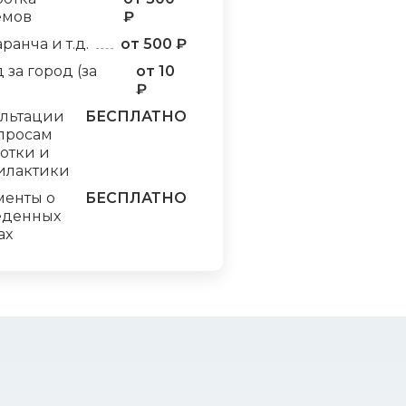
емов
₽
аранча и т.д.
от 500 ₽
 за город (за
от 10
₽
ультации
БЕСПЛАТНО
просам
отки и
илактики
менты о
БЕСПЛАТНО
еденных
ах