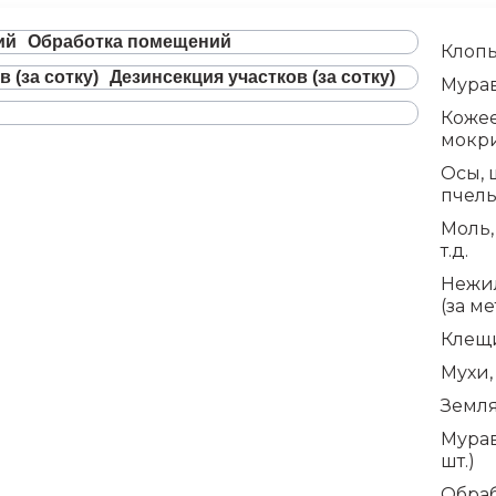
Обработка помещений
Клопы
Дезинсекция участков (за сотку)
Мурав
Коже
мокр
Осы, 
пчел
Моль,
т.д.
Нежи
(за ме
Клещ
Мухи
Земл
Мурав
шт.)
Обраб