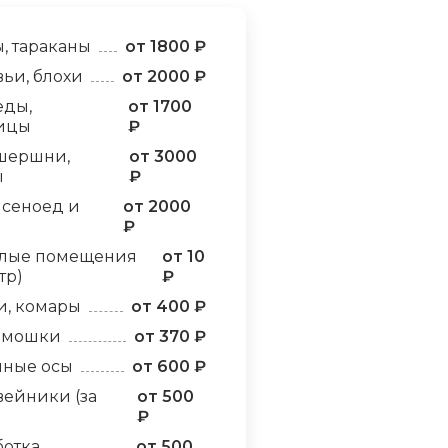
, тараканы
от 1800 ₽
ьи, блохи
от 2000 ₽
еды,
от 1700
ицы
₽
шершни,
от 3000
ы
₽
 сеноед и
от 2000
₽
лые помещения
от 10
тр)
₽
и, комары
от 400 ₽
, мошки
от 370 ₽
яные осы
от 600 ₽
ейники (за
от 500
₽
отка
от 500