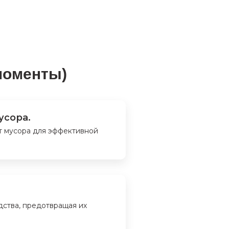
моменты)
усора.
т мусора для эффективной
дства, предотвращая их