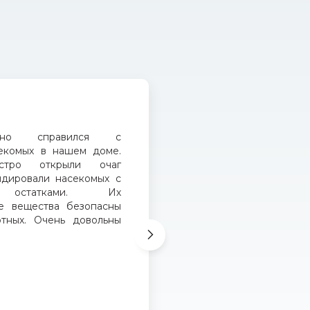
Выведение т
ично справился с
Благодаря рабо
екомых в нашем доме.
помещение 
стро открыли очаг
вредителей.
идировали насекомых с
насекомыми 
и остатками. Их
эффективно. П
е вещества безопасны
гарантированны
тных. Очень довольны