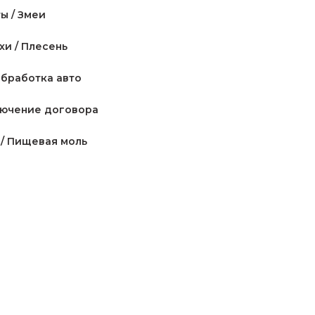
ы / Змеи
Квартира / Комната
хи / Плесень
Нежилая площадь
бработка авто
Прочие территории
ючение договора
/ Пищевая моль