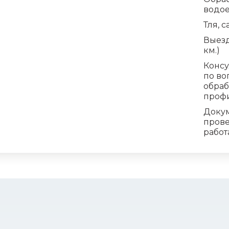
водо
Тля, с
Выезд
км.)
Конс
по во
обраб
проф
Доку
пров
работ