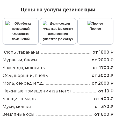
Цены на услуги дезинсекции
Прочее
Обработка
Дезинсекция
помещений
участков (за сотку)
Клопы, тараканы
от 1800 ₽
Муравьи, блохи
от 2000 ₽
Кожееды, мокрицы
от 1700 ₽
Осы, шершни, пчелы
от 3000 ₽
Моль, сеноед и т.д.
от 2000 ₽
Нежилые помещения (за метр)
от 10 ₽
Клещи, комары
от 400 ₽
Мухи, мошки
от 370 ₽
Земляные осы
от 600 ₽