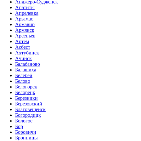
Анджеро-Судженск
Апатиты
Апрелевка
Арзамас
Армавир
Армянск
Арсеньев
Артем
Асбест
Ахтубинск
Ачинск
Балабаново
Балашиха
Белебей
Белово
Белогорск
Белорецк
Березники
Березовский
Благовещенск
Богородицк
Бологое
Бор
Боровичи
Бронницы