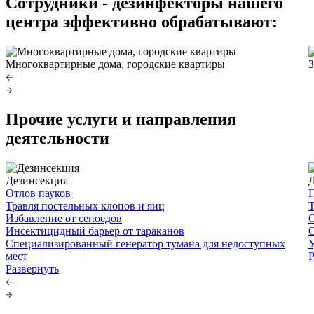
Сотрудники - дезинфекторы нашего
центра эффективно обрабатывают:
Многоквартирные дома, городские квартиры
З
Прочие услуги и направления
деятельности
Дезинсекция
Отлов пауков
П
Травля постельных клопов и яиц
Т
Избавление от сеноедов
Инсектицидный барьер от тараканов
Специализированный генератор тумана для недоступных
У
мест
Р
Развернуть