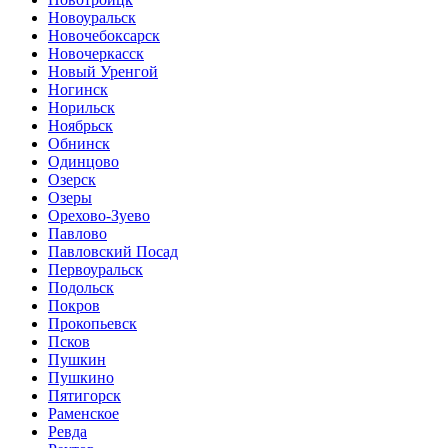
Новоуральск
Новочебоксарск
Новочеркасск
Новый Уренгой
Ногинск
Норильск
Ноябрьск
Обнинск
Одинцово
Озерск
Озеры
Орехово-Зуево
Павлово
Павловский Посад
Первоуральск
Подольск
Покров
Прокопьевск
Псков
Пушкин
Пушкино
Пятигорск
Раменское
Ревда