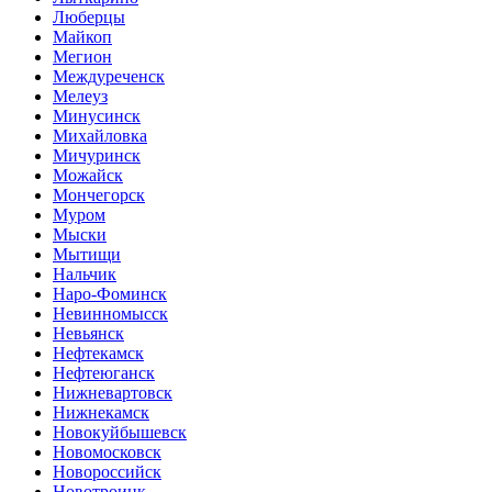
Люберцы
Майкоп
Мегион
Междуреченск
Мелеуз
Минусинск
Михайловка
Мичуринск
Можайск
Мончегорск
Муром
Мыски
Мытищи
Нальчик
Наро-Фоминск
Невинномысск
Невьянск
Нефтекамск
Нефтеюганск
Нижневартовск
Нижнекамск
Новокуйбышевск
Новомосковск
Новороссийск
Новотроицк