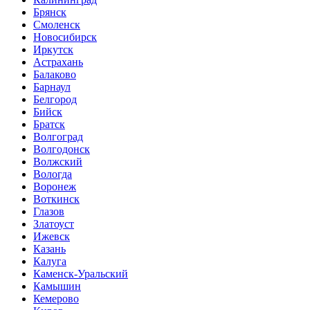
Брянск
Смоленск
Новосибирск
Иркутск
Астрахань
Балаково
Барнаул
Белгород
Бийск
Братск
Волгоград
Волгодонск
Волжский
Вологда
Воронеж
Воткинск
Глазов
Златоуст
Ижевск
Казань
Калуга
Каменск-Уральский
Камышин
Кемерово