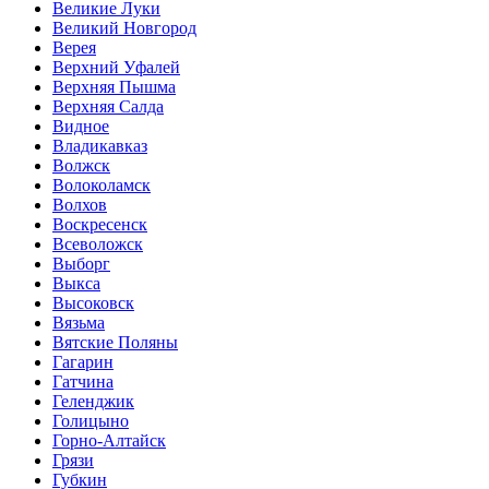
Великие Луки
Великий Новгород
Верея
Верхний Уфалей
Верхняя Пышма
Верхняя Салда
Видное
Владикавказ
Волжск
Волоколамск
Волхов
Воскресенск
Всеволожск
Выборг
Выкса
Высоковск
Вязьма
Вятские Поляны
Гагарин
Гатчина
Геленджик
Голицыно
Горно-Алтайск
Грязи
Губкин