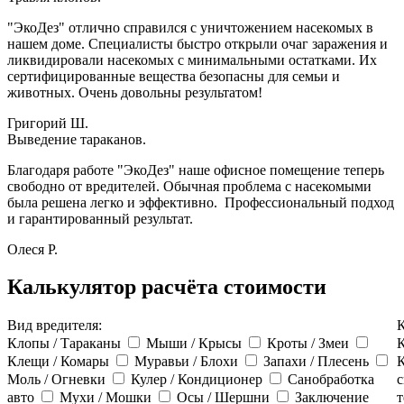
"ЭкоДез" отлично справился с уничтожением насекомых в
нашем доме. Специалисты быстро открыли очаг заражения и
ликвидировали насекомых с минимальными остатками. Их
сертифицированные вещества безопасны для семьи и
животных. Очень довольны результатом!
Григорий Ш.
Выведение тараканов.
Благодаря работе "ЭкоДез" наше офисное помещение теперь
свободно от вредителей. Обычная проблема с насекомыми
была решена легко и эффективно. Профессиональный подход
и гарантированный результат.
Олеся Р.
Калькулятор расчёта стоимости
Вид вредителя:
К
Клопы / Тараканы
Мыши / Крысы
Кроты / Змеи
К
Клещи / Комары
Муравьи / Блохи
Запахи / Плесень
Моль / Огневки
Кулер / Кондиционер
Санобработка
с
авто
Мухи / Мошки
Осы / Шершни
Заключение