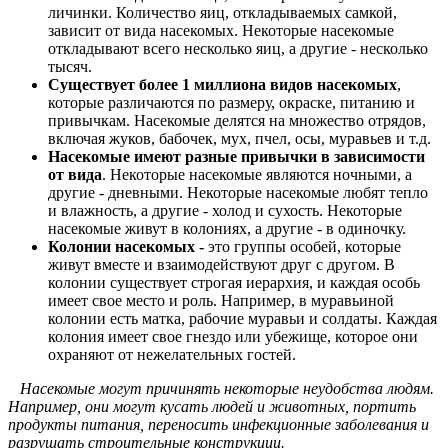
личинки. Количество яиц, откладываемых самкой,
зависит от вида насекомых. Некоторые насекомые
откладывают всего несколько яиц, а другие - несколько
тысяч.
Существует более 1 миллиона видов насекомых
,
которые различаются по размеру, окраске, питанию и
привычкам. Насекомые делятся на множество отрядов,
включая жуков, бабочек, мух, пчел, осы, муравьев и т.д.
Насекомые имеют разные привычки в зависимости
от вида
. Некоторые насекомые являются ночными, а
другие - дневными. Некоторые насекомые любят тепло
и влажность, а другие - холод и сухость. Некоторые
насекомые живут в колониях, а другие - в одиночку.
Колонии насекомых -
это группы особей, которые
живут вместе и взаимодействуют друг с другом. В
колонии существует строгая иерархия, и каждая особь
имеет свое место и роль. Например, в муравьиной
колонии есть матка, рабочие муравьи и солдаты. Каждая
колония имеет свое гнездо или убежище, которое они
охраняют от нежелательных гостей.
Насекомые могут причинять некоторые неудобства людям.
Например, они могут кусать людей и животных, портить
продукты питания, переносить инфекционные заболевания и
разрушать строительные конструкции.