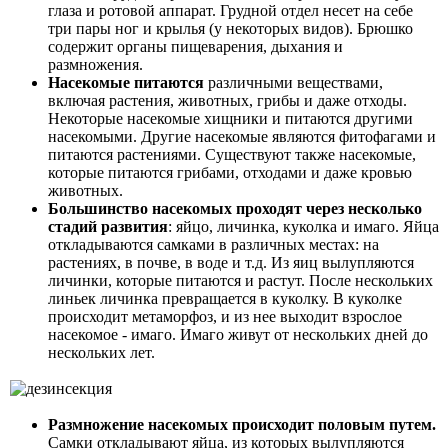
глаза и ротовой аппарат. Грудной отдел несет на себе
три пары ног и крылья (у некоторых видов). Брюшко
содержит органы пищеварения, дыхания и
размножения.
Насекомые питаются
различными веществами,
включая растения, животных, грибы и даже отходы.
Некоторые насекомые хищники и питаются другими
насекомыми. Другие насекомые являются фитофагами и
питаются растениями. Существуют также насекомые,
которые питаются грибами, отходами и даже кровью
животных.
Большинство насекомых проходят через несколько
стадий развития
: яйцо, личинка, куколка и имаго. Яйца
откладываются самками в различных местах: на
растениях, в почве, в воде и т.д. Из яиц вылупляются
личинки, которые питаются и растут. После нескольких
линьек личинка превращается в куколку. В куколке
происходит метаморфоз, и из нее выходит взрослое
насекомое - имаго. Имаго живут от нескольких дней до
нескольких лет.
Размножение насекомых происходит половым путем.
Самки откладывают яйца, из которых вылупляются