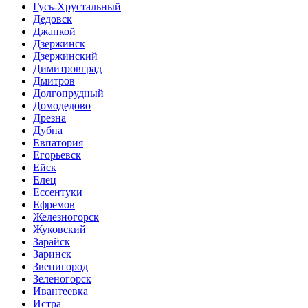
Гусь-Хрустальный
Дедовск
Джанкой
Дзержинск
Дзержинский
Димитровград
Дмитров
Долгопрудный
Домодедово
Дрезна
Дубна
Евпатория
Егорьевск
Ейск
Елец
Ессентуки
Ефремов
Железногорск
Жуковский
Зарайск
Заринск
Звенигород
Зеленогорск
Ивантеевка
Истра