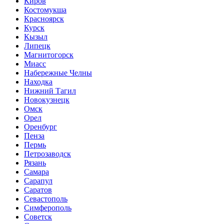
Киров
Костомукша
Красноярск
Курск
Кызыл
Липецк
Магнитогорск
Миасс
Набережные Челны
Находка
Нижний Тагил
Новокузнецк
Омск
Орел
Оренбург
Пенза
Пермь
Петрозаводск
Рязань
Самара
Сарапул
Саратов
Севастополь
Симферополь
Советск