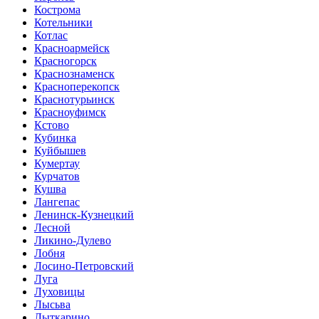
Кострома
Котельники
Котлас
Красноармейск
Красногорск
Краснознаменск
Красноперекопск
Краснотурьинск
Красноуфимск
Кстово
Кубинка
Куйбышев
Кумертау
Курчатов
Кушва
Лангепас
Ленинск-Кузнецкий
Лесной
Ликино-Дулево
Лобня
Лосино-Петровский
Луга
Луховицы
Лысьва
Лыткарино