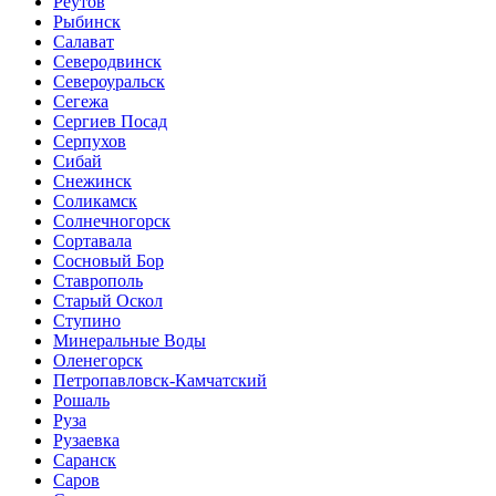
Реутов
Рыбинск
Салават
Северодвинск
Североуральск
Сегежа
Сергиев Посад
Серпухов
Сибай
Снежинск
Соликамск
Солнечногорск
Сортавала
Сосновый Бор
Ставрополь
Старый Оскол
Ступино
Минеральные Воды
Оленегорск
Петропавловск-Камчатский
Рошаль
Руза
Рузаевка
Саранск
Саров