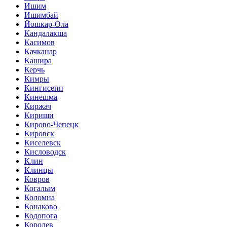
Ишим
Ишимбай
Йошкар-Ола
Кандалакша
Касимов
Качканар
Кашира
Керчь
Кимры
Кингисепп
Кинешма
Киржач
Кириши
Кирово-Чепецк
Кировск
Киселевск
Кисловодск
Клин
Клинцы
Ковров
Когалым
Коломна
Конаково
Кодопога
Королев