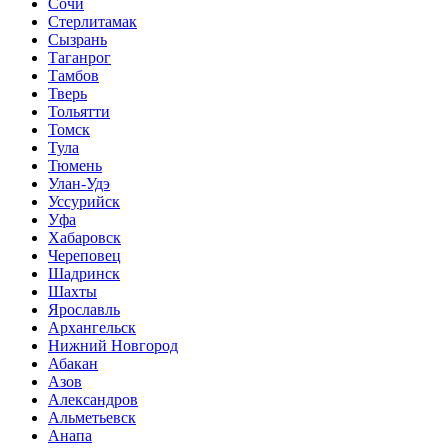
Сочи
Стерлитамак
Сызрань
Таганрог
Тамбов
Тверь
Тольятти
Томск
Тула
Тюмень
Улан-Удэ
Уссурийск
Уфа
Хабаровск
Череповец
Шадринск
Шахты
Ярославль
Архангельск
Нижний Новгород
Абакан
Азов
Александров
Альметьевск
Анапа