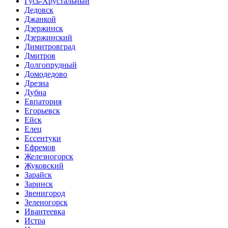
Гусь-Хрустальный
Дедовск
Джанкой
Дзержинск
Дзержинский
Димитровград
Дмитров
Долгопрудный
Домодедово
Дрезна
Дубна
Евпатория
Егорьевск
Ейск
Елец
Ессентуки
Ефремов
Железногорск
Жуковский
Зарайск
Заринск
Звенигород
Зеленогорск
Ивантеевка
Истра