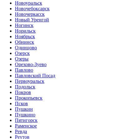
Новоуральск
Новочебоксарск
Новочеркасск
Новый Уренгой
Ногинск
Норильск
Ноябрьск
Обнинск
Одинцово
Озерск
Озеры
Орехово-Зуево
Павлово
Павловский Посад
Первоуральск
Подольск
Покров
Прокопьевск
Псков
Пушкин
Пушкино
Пятигорск
Раменское
Ревда
Реутов