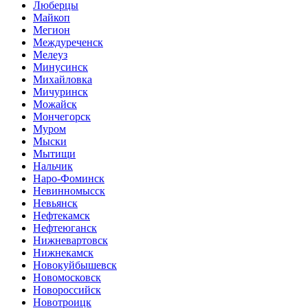
Люберцы
Майкоп
Мегион
Междуреченск
Мелеуз
Минусинск
Михайловка
Мичуринск
Можайск
Мончегорск
Муром
Мыски
Мытищи
Нальчик
Наро-Фоминск
Невинномысск
Невьянск
Нефтекамск
Нефтеюганск
Нижневартовск
Нижнекамск
Новокуйбышевск
Новомосковск
Новороссийск
Новотроицк