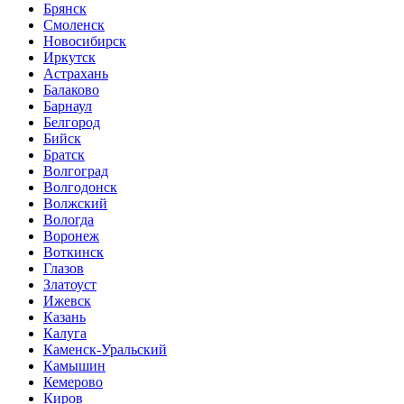
Брянск
Смоленск
Новосибирск
Иркутск
Астрахань
Балаково
Барнаул
Белгород
Бийск
Братск
Волгоград
Волгодонск
Волжский
Вологда
Воронеж
Воткинск
Глазов
Златоуст
Ижевск
Казань
Калуга
Каменск-Уральский
Камышин
Кемерово
Киров