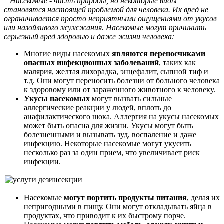
Насекомые - часть природы, но некоторые виды
становятся настоящей проблемой для человека. Их вред не
ограничивается просто неприятными ощущениями от укусов
или назойливого жужжания. Насекомые могут причинить
серьезный вред здоровью и даже жизни человека:
Многие виды насекомых
являются переносчиками
опасных инфекционных заболеваний
, таких как
малярия, желтая лихорадка, энцефалит, сыпной тиф и
т.д. Они могут переносить болезни от больного человека
к здоровому или от зараженного животного к человеку.
Укусы насекомых
могут вызвать сильные
аллергические реакции у людей, вплоть до
анафилактического шока. Аллергия на укусы насекомых
может быть опасна для жизни. Укусы могут быть
болезненными и вызывать зуд, воспаление и даже
инфекцию. Некоторые насекомые могут укусить
несколько раз за один прием, что увеличивает риск
инфекции.
Насекомые
могут портить продукты питания
, делая их
непригодными в пищу. Они могут откладывать яйца в
продуктах, что приводит к их быстрому порче.