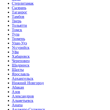
Стерлитамак
Сызрань
Таганрог
Тамбов
Тверь
Тольятти
Томск
Тула
Тюмень
Улан-Удэ
Уссурийск
Уфа
Хабаровск
Череповец
Шадринск
Шахты
Ярославль
Архангельск
Нижний Новгород
Абакан
Азов
Александров
Альметьевск
Анапа
Анджеро-Судженск