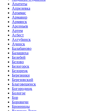
Апатиты
Апрелевка
Арзамас
Армавир
Армянск
Арсеньев
Артем
Асбест
Ахтубинск
Ачинск
Балабаново
Балашиха
Белебей
Белово
Белогорск
Белорецк
Березники
Березовский
Благовещенск
Богородицк
Бологое
Бор
Боровичи
Бронницы
Великие Луки