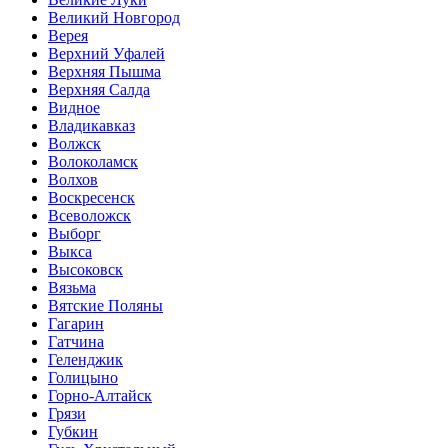
Великий Новгород
Верея
Верхний Уфалей
Верхняя Пышма
Верхняя Салда
Видное
Владикавказ
Волжск
Волоколамск
Волхов
Воскресенск
Всеволожск
Выборг
Выкса
Высоковск
Вязьма
Вятские Поляны
Гагарин
Гатчина
Геленджик
Голицыно
Горно-Алтайск
Грязи
Губкин