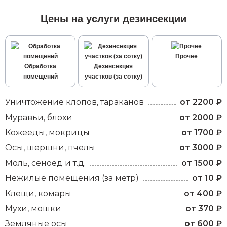
Цены на услуги дезинсекции
Прочее
Обработка
Дезинсекция
помещений
участков (за сотку)
Уничтожение клопов, тараканов
от 2200 ₽
Муравьи, блохи
от 2000 ₽
Кожееды, мокрицы
от 1700 ₽
Осы, шершни, пчелы
от 3000 ₽
Моль, сеноед и т.д.
от 1500 ₽
Нежилые помещения (за метр)
от 10 ₽
Клещи, комары
от 400 ₽
Мухи, мошки
от 370 ₽
Земляные осы
от 600 ₽