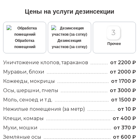
Цены на услуги дезинсекции
Обработка
Дезинсекция
Прочее
помещений
участков (за сотку)
Уничтожение клопов, тараканов
от 2200 ₽
Муравьи, блохи
от 2000 ₽
Кожееды, мокрицы
от 1700 ₽
Осы, шершни, пчелы
от 3000 ₽
Моль, сеноед и т.д.
от 1500 ₽
Нежилые помещения (за метр)
от 10 ₽
Клещи, комары
от 400 ₽
Мухи, мошки
от 370 ₽
Земляные осы
от 600 ₽