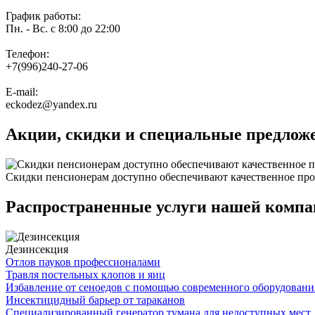
График работы:
Пн. - Вс. с 8:00 до 22:00
Телефон:
+7(996)240-27-06
E-mail:
eckodez@yandex.ru
Акции, скидки и специальные предлож
Скидки пенсионерам доступно обеспечивают качественное про
Распространенные услуги нашей компан
Дезинсекция
Отлов пауков профессионалами
Травля постельных клопов и яиц
Избавление от сеноедов с помощью современного оборудовани
Инсектицидный барьер от тараканов
Специализированный генератор тумана для недоступных мест