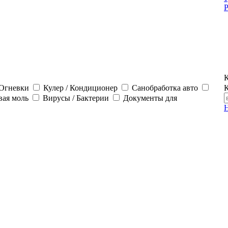
Р
К
 Огневки
Кулер / Кондиционер
Санобработка авто
К
вая моль
Вирусы / Бактерии
Документы для
Н