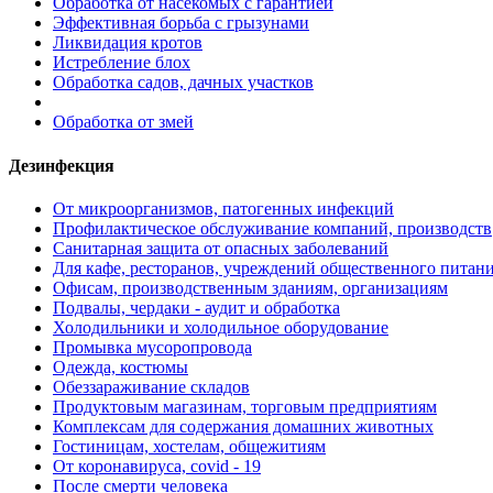
Обработка от насекомых с гарантией
Эффективная борьба с грызунами
Ликвидация кротов
Истребление блох
Обработка садов, дачных участков
Обработка от змей
Дезинфекция
От микроорганизмов, патогенных инфекций
Профилактическое обслуживание компаний, производств
Санитарная защита от опасных заболеваний
Для кафе, ресторанов, учреждений общественного питан
Офисам, производственным зданиям, организациям
Подвалы, чердаки - аудит и обработка
Холодильники и холодильное оборудование
Промывка мусоропровода
Одежда, костюмы
Обеззараживание складов
Продуктовым магазинам, торговым предприятиям
Комплексам для содержания домашних животных
Гостиницам, хостелам, общежитиям
От коронавируса, covid - 19
После смерти человека