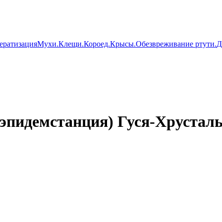
ератизация
Мухи.
Клещи.
Короед.
Крысы.
Обезвреживание ртути.
Д
эпидемстанция) Гуся-Хрустал