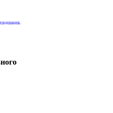
езодорация.
ьного