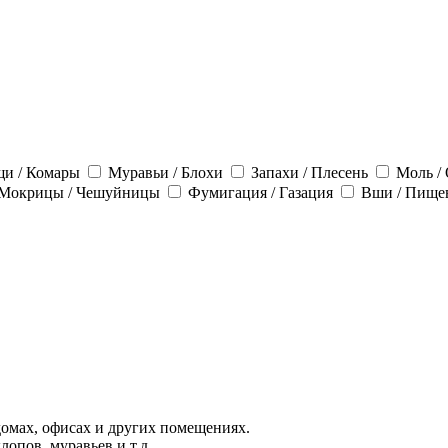
щи / Комары
Муравьи / Блохи
Запахи / Плесень
Моль /
Мокрицы / Чешуйницы
Фумигация / Газация
Вши / Пище
домах, офисах и других помещениях.
лопов, муравьев и т.д.