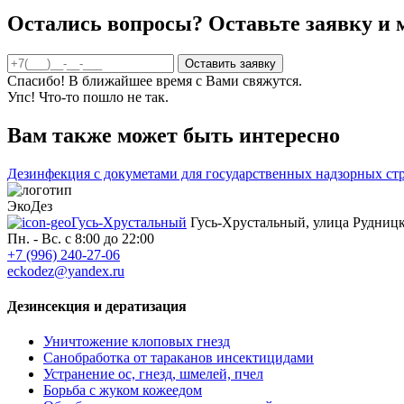
Остались вопросы? Оставьте заявку и
Спасибо! В ближайшее время с Вами свяжутся.
Упс! Что-то пошло не так.
Вам также может быть интересно
Дезинфекция с докуметами для государственных надзорных ст
ЭкоДез
Гусь-Хрустальный
Гусь-Хрустальный, улица Рудницк
Пн. - Вс. с 8:00 до 22:00
+7 (996) 240-27-06
eckodez@yandex.ru
Дезинсекция и дератизация
Уничтожение клоповых гнезд
Санобработка от тараканов инсектицидами
Устранение ос, гнезд, шмелей, пчел
Борьба с жуком кожеедом