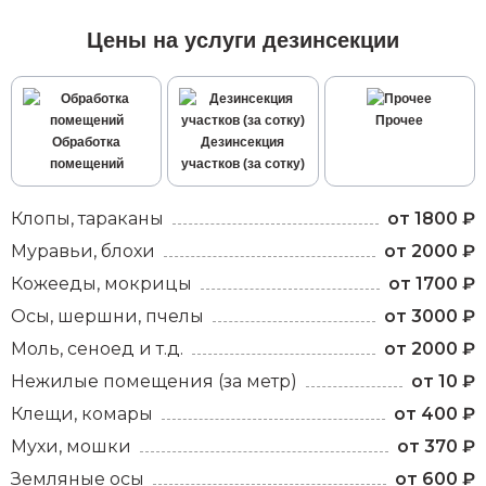
Цены на услуги дезинсекции
Прочее
Обработка
Дезинсекция
помещений
участков (за сотку)
Клопы, тараканы
от 1800 ₽
Муравьи, блохи
от 2000 ₽
Кожееды, мокрицы
от 1700 ₽
Осы, шершни, пчелы
от 3000 ₽
Моль, сеноед и т.д.
от 2000 ₽
Нежилые помещения (за метр)
от 10 ₽
Клещи, комары
от 400 ₽
Мухи, мошки
от 370 ₽
Земляные осы
от 600 ₽