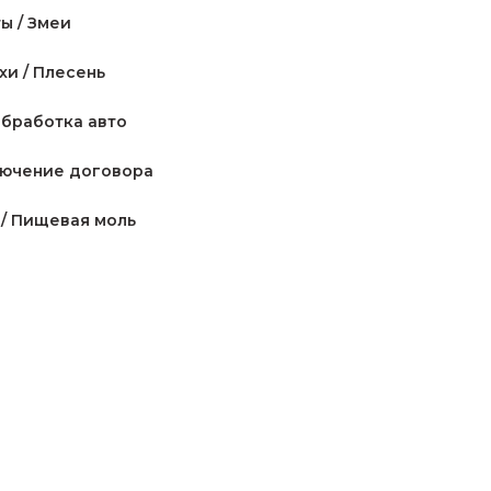
ы / Змеи
Квартира / Комната
хи / Плесень
Нежилая площадь
бработка авто
Прочие территории
ючение договора
/ Пищевая моль