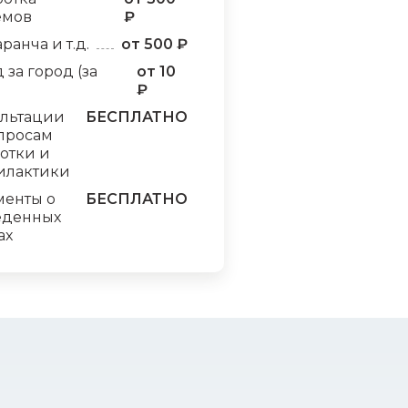
емов
₽
аранча и т.д.
от 500 ₽
 за город (за
от 10
₽
ультации
БЕСПЛАТНО
просам
отки и
илактики
менты о
БЕСПЛАТНО
еденных
ах