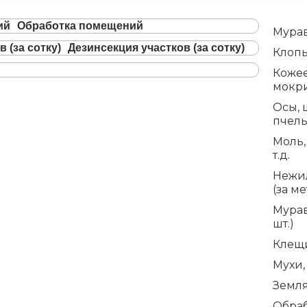
Обработка помещений
Мурав
Дезинсекция участков (за сотку)
Клопы
Коже
мокр
Осы, 
пчел
Моль,
т.д.
Нежи
(за ме
Мурав
шт.)
Клещ
Мухи
Земл
Обраб