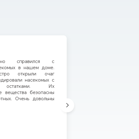
Выведение т
ично справился с
Благодаря рабо
екомых в нашем доме.
помещение 
стро открыли очаг
вредителей.
идировали насекомых с
насекомыми 
и остатками. Их
эффективно. П
е вещества безопасны
гарантированны
тных. Очень довольны