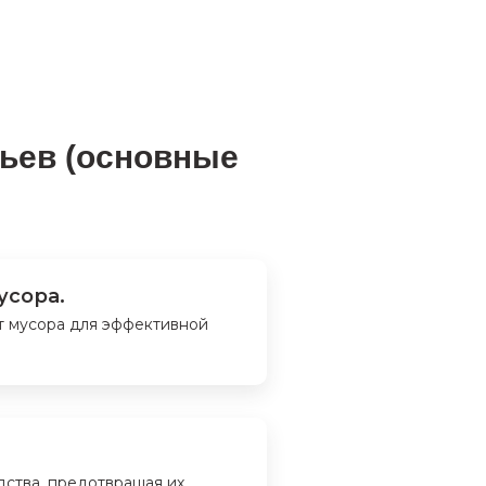
вьев (основные
усора.
т мусора для эффективной
дства, предотвращая их