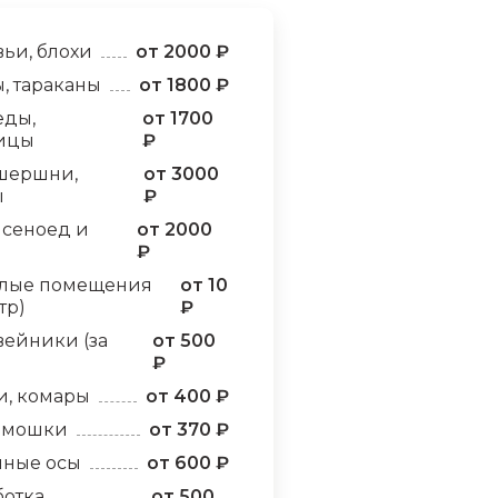
ьи, блохи
от 2000 ₽
, тараканы
от 1800 ₽
еды,
от 1700
ицы
₽
шершни,
от 3000
ы
₽
 сеноед и
от 2000
₽
лые помещения
от 10
тр)
₽
ейники (за
от 500
₽
и, комары
от 400 ₽
, мошки
от 370 ₽
яные осы
от 600 ₽
отка
от 500