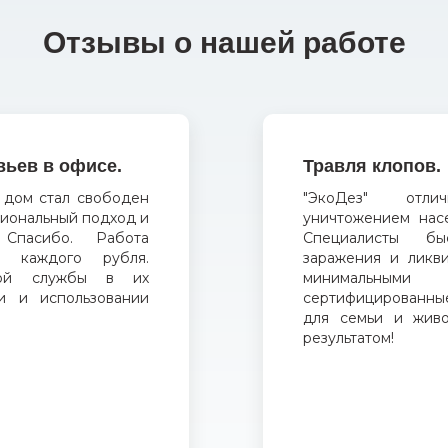
Отзывы о нашей работе
вьев в офисе.
Травля клопов.
 дом стал свободен
"ЭкоДез" отл
сиональный подход и
уничтожением нас
Спасибо. Работа
Специалисты бы
а каждого рубля.
заражения и ликв
ной службы в их
минимальным
и и использовании
сертифицированны
для семьи и живо
результатом!