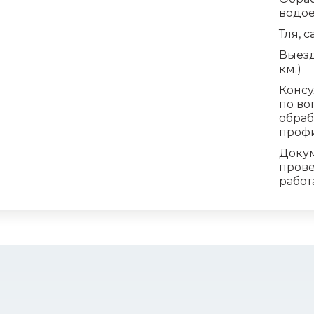
водо
Тля, с
Выезд
км.)
Конс
по во
обраб
проф
Доку
пров
работ